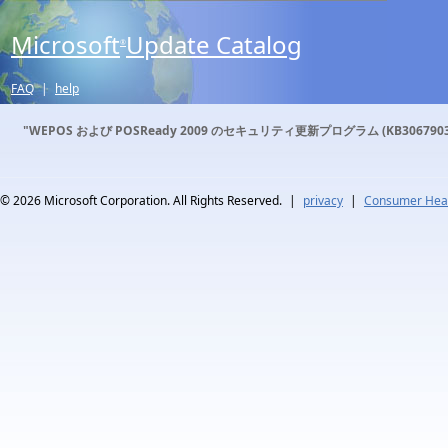
Microsoft
Update Catalog
®
FAQ
|
help
"WEPOS および POSReady 2009 のセキュリティ更新プログラム (KB3067903
© 2026
Microsoft Corporation. All Rights Reserved.
|
privacy
|
Consumer Heal